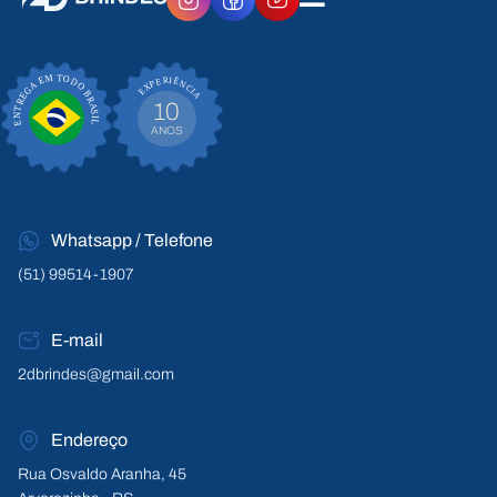
EXPERIÊNCIA
ENTREGA EM TODO BRASIL
10
ANOS
Whatsapp / Telefone
(51) 99514-1907
E-mail
2dbrindes@gmail.com
Endereço
Rua Osvaldo Aranha, 45