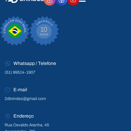
EXPERIÊNCIA
ENTREGA EM TODO BRASIL
10
ANOS
Whatsapp / Telefone
(51) 99514-1907
E-mail
2dbrindes@gmail.com
Endereço
Rua Osvaldo Aranha, 45