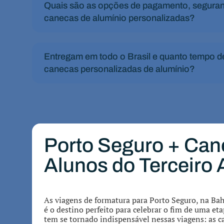
Quais são as opções de pagamento, seguranç
canecas de alumínio personalizadas?
Entregam em todo o Brasil e quanto tempo 
canecas personalizadas de alumínio?
Porto Seguro + Cane
Alunos do Terceiro
As viagens de formatura para Porto Seguro, na Ba
é o destino perfeito para celebrar o fim de uma et
tem se tornado indispensável nessas viagens: as c