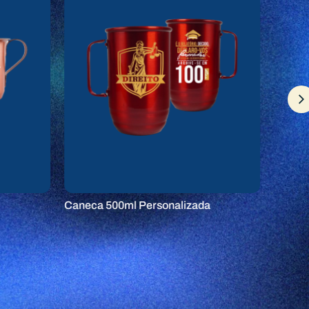
Caneca
Caneca 500ml Personalizada