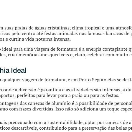
 suas praias de águas cristalinas, clima tropical e uma atmosf
tóricos pelo centro até festas animadas nas famosas barracas d
cos e curtir a vida noturna intensa.
 ideal para uma viagem de formatura é a energia contagiante q
s, criar memórias inesquecíveis e, claro, celebrar com muito es
ia Ideal
a qualquer viagem de formatura, e em Porto Seguro elas se des
 onde a diversão é garantida e as atividades são intensas, a d
pactos, perfeitas para levar para a praia ou para as festas.
antagens das canecas de alumínio é a possibilidade de person
smo com frases divertidas. Isso não só adiciona um toque esp
is preocupado com a sustentabilidade, optar por canecas de al
sticos descartáveis, contribuindo para a preservação das belas p