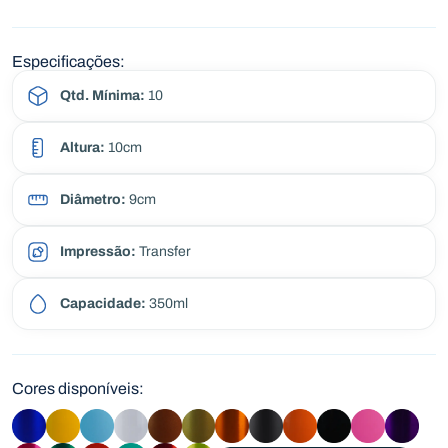
Especificações:
Qtd. Mínima:
10
Altura:
10cm
Diâmetro:
9cm
Impressão:
Transfer
Capacidade:
350ml
Cores disponíveis: