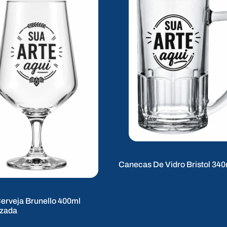
Canecas De Vidro Bristol 340
erveja Brunello 400ml
izada