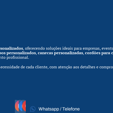
rsonalizados
, oferecendo soluções ideais para empresas, event
pos personalizados
,
canecas personalizadas
,
cordões para 
to profissional.
ecessidade de cada cliente, com atenção aos detalhes e compr
@2DBRINDES
@2DBRINDES
@2DBRINDES660
Whatsapp / Telefone