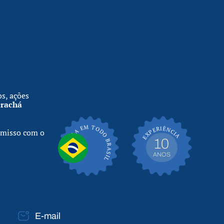
os, ações
crachá
EXPERIÊNCIA
ENTREGA EM TODO BRASIL
omisso com o
10
ANOS
E-mail