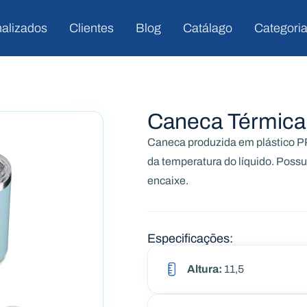
nalizados
Clientes
Blog
Catálago
Categori
Caneca Térmica
Caneca produzida em plástico PP
da temperatura do líquido. Poss
encaixe.
Especificações:
Altura:
11,5